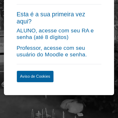
Esta é a sua primeira vez
aqui?
ALUNO, acesse com seu RA e
senha (até 8 dígitos)
Professor, acesse com seu
usuário do Moodle e senha.
Aviso de Cookies